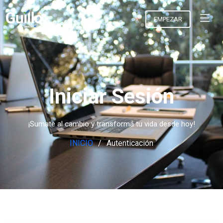
EMPEZAR
Iniciar Sesión
¡Sumate al cambio y transformá tu vida desde hoy!
INICIO
Autenticación